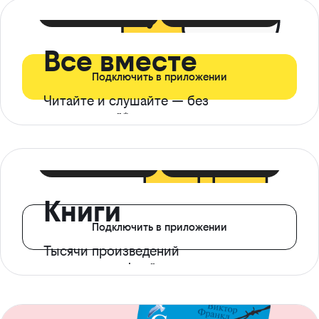
399 ₽ в мес
21 ₽ в день
Все вместе
Подключить в приложении
Читайте и слушайте — без
ограничений*
299 ₽ в мес
14 ₽ в день
Книги
Подключить в приложении
Тысячи произведений
с доступом офлайн