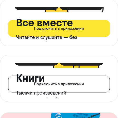
399 ₽ в мес
21 ₽ в день
Все вместе
Подключить в приложении
Читайте и слушайте — без
ограничений*
299 ₽ в мес
14 ₽ в день
Книги
Подключить в приложении
Тысячи произведений
с доступом офлайн