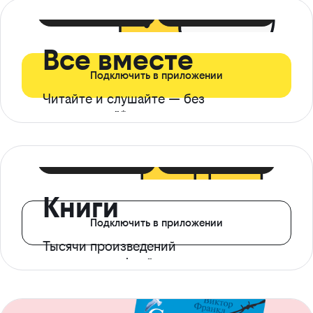
399 ₽ в мес
21 ₽ в день
Все вместе
Подключить в приложении
Читайте и слушайте — без
ограничений*
299 ₽ в мес
14 ₽ в день
Книги
Подключить в приложении
Тысячи произведений
с доступом офлайн