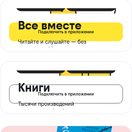
399 ₽ в мес
21 ₽ в день
Все вместе
Подключить в приложении
Читайте и слушайте — без
ограничений*
299 ₽ в мес
14 ₽ в день
Книги
Подключить в приложении
Тысячи произведений
с доступом офлайн