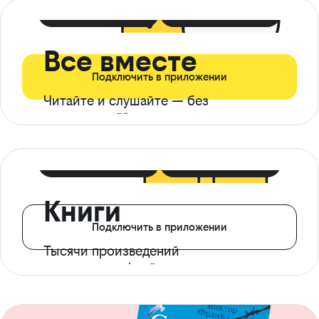
399 ₽ в мес
21 ₽ в день
Все вместе
Подключить в приложении
Читайте и слушайте — без
ограничений*
299 ₽ в мес
14 ₽ в день
Книги
Подключить в приложении
Тысячи произведений
с доступом офлайн