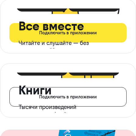
399 ₽ в мес
21 ₽ в день
Все вместе
Подключить в приложении
Читайте и слушайте — без
ограничений*
299 ₽ в мес
14 ₽ в день
Книги
Подключить в приложении
Тысячи произведений
с доступом офлайн