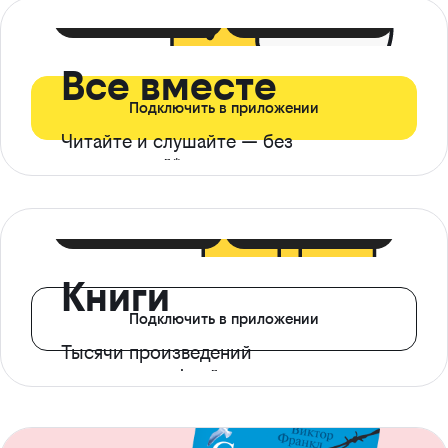
399 ₽ в мес
21 ₽ в день
Все вместе
Подключить в приложении
Читайте и слушайте — без
ограничений*
299 ₽ в мес
14 ₽ в день
Книги
Подключить в приложении
Тысячи произведений
с доступом офлайн