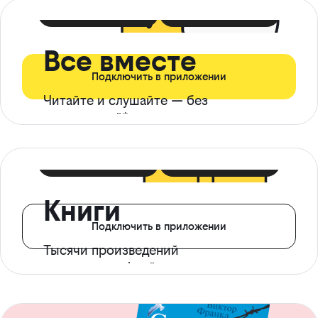
399 ₽ в мес
21 ₽ в день
Все вместе
Подключить в приложении
Читайте и слушайте — без
ограничений*
299 ₽ в мес
14 ₽ в день
Книги
Подключить в приложении
Тысячи произведений
с доступом офлайн