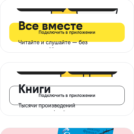
399 ₽ в мес
21 ₽ в день
Все вместе
Подключить в приложении
Читайте и слушайте — без
ограничений*
299 ₽ в мес
14 ₽ в день
Книги
Подключить в приложении
Тысячи произведений
с доступом офлайн