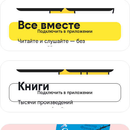
399 ₽ в мес
21 ₽ в день
Все вместе
Подключить в приложении
Читайте и слушайте — без
ограничений*
299 ₽ в мес
14 ₽ в день
Книги
Подключить в приложении
Тысячи произведений
с доступом офлайн