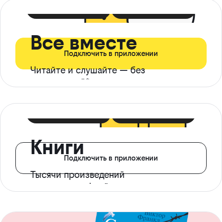
399 ₽ в мес
21 ₽ в день
Все вместе
Подключить в приложении
Читайте и слушайте — без
ограничений*
299 ₽ в мес
14 ₽ в день
Книги
Подключить в приложении
Тысячи произведений
с доступом офлайн