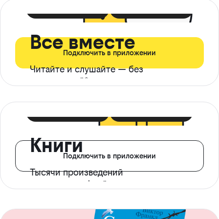
399 ₽ в мес
21 ₽ в день
Все вместе
Подключить в приложении
Читайте и слушайте — без
ограничений*
299 ₽ в мес
14 ₽ в день
Книги
Подключить в приложении
Тысячи произведений
с доступом офлайн