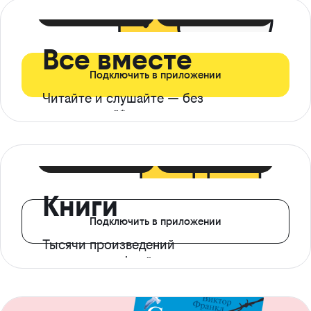
399 ₽ в мес
21 ₽ в день
Все вместе
Подключить в приложении
Читайте и слушайте — без
ограничений*
299 ₽ в мес
14 ₽ в день
Книги
Подключить в приложении
Тысячи произведений
с доступом офлайн