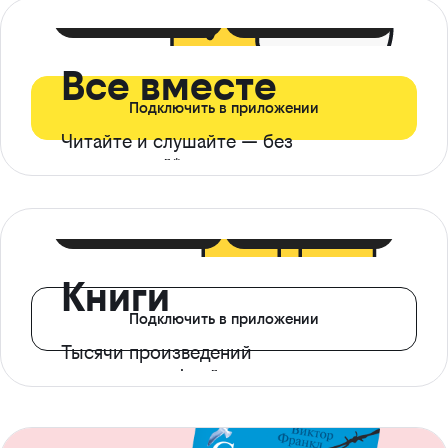
399 ₽ в мес
21 ₽ в день
Все вместе
Подключить в приложении
Читайте и слушайте — без
ограничений*
299 ₽ в мес
14 ₽ в день
Книги
Подключить в приложении
Тысячи произведений
с доступом офлайн