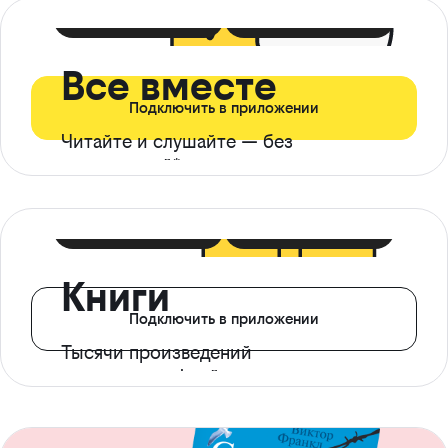
399 ₽ в мес
21 ₽ в день
Все вместе
Подключить в приложении
Читайте и слушайте — без
ограничений*
299 ₽ в мес
14 ₽ в день
Книги
Подключить в приложении
Тысячи произведений
с доступом офлайн