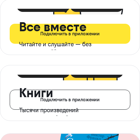
399 ₽ в мес
21 ₽ в день
Все вместе
Подключить в приложении
Читайте и слушайте — без
ограничений*
299 ₽ в мес
14 ₽ в день
Книги
Подключить в приложении
Тысячи произведений
с доступом офлайн