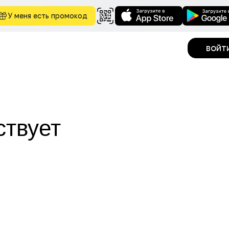
У меня есть промокод
войт
ствует