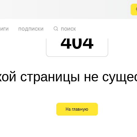
иги
подписки
поиск
404
кой страницы не суще
На главную