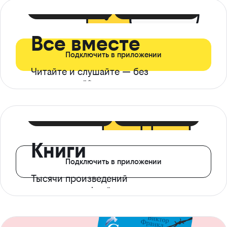
399 ₽ в мес
21 ₽ в день
Все вместе
Подключить в приложении
Читайте и слушайте — без
ограничений*
299 ₽ в мес
14 ₽ в день
Книги
Подключить в приложении
Тысячи произведений
с доступом офлайн