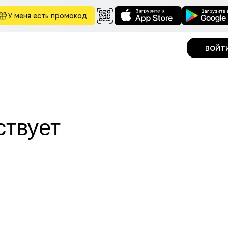
У меня есть промокод
войт
ствует