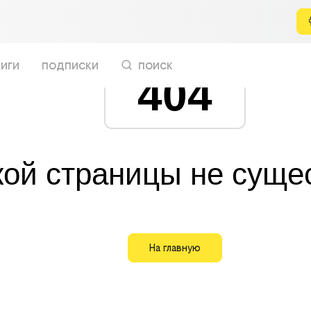
иги
подписки
поиск
404
кой страницы не суще
На главную