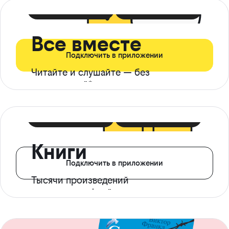
399 ₽ в мес
21 ₽ в день
Все вместе
Подключить в приложении
Читайте и слушайте — без
ограничений*
299 ₽ в мес
14 ₽ в день
Книги
Подключить в приложении
Тысячи произведений
с доступом офлайн