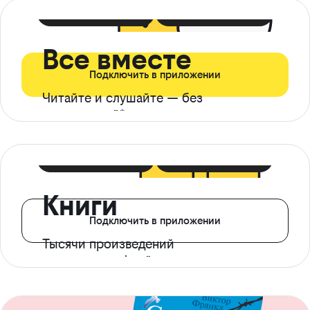
399 ₽ в мес
21 ₽ в день
Все вместе
Подключить в приложении
Читайте и слушайте — без
ограничений*
299 ₽ в мес
14 ₽ в день
Книги
Подключить в приложении
Тысячи произведений
с доступом офлайн