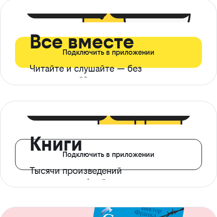
399 ₽ в мес
21 ₽ в день
Все вместе
Подключить в приложении
Читайте и слушайте — без
ограничений*
299 ₽ в мес
14 ₽ в день
Книги
Подключить в приложении
Тысячи произведений
с доступом офлайн