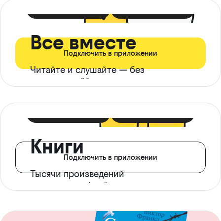
399 ₽ в мес
21 ₽ в день
Все вместе
Подключить в приложении
Читайте и слушайте — без
ограничений*
299 ₽ в мес
14 ₽ в день
Книги
Подключить в приложении
Тысячи произведений
с доступом офлайн