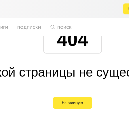
иги
подписки
поиск
404
кой страницы не суще
На главную