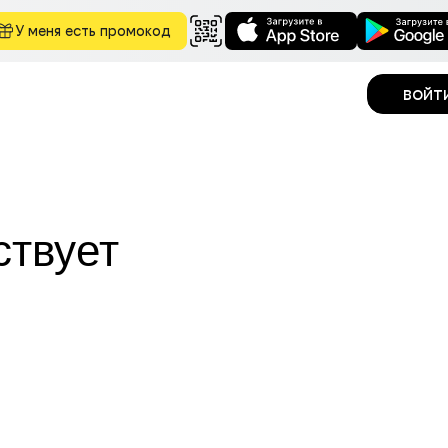
У меня есть промокод
войт
ствует