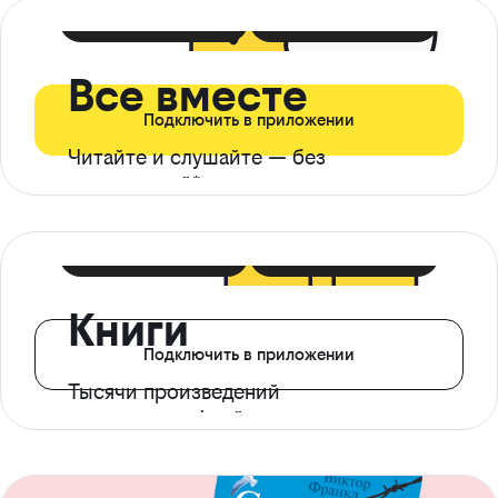
399 ₽ в мес
21 ₽ в день
Все вместе
Подключить в приложении
Читайте и слушайте — без
ограничений*
299 ₽ в мес
14 ₽ в день
Книги
Подключить в приложении
Тысячи произведений
с доступом офлайн