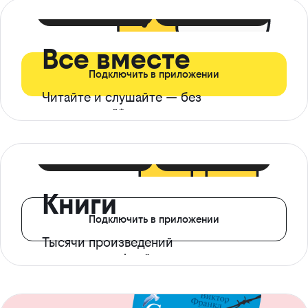
399 ₽ в мес
21 ₽ в день
Все вместе
Подключить в приложении
Читайте и слушайте — без
ограничений*
299 ₽ в мес
14 ₽ в день
Книги
Подключить в приложении
Тысячи произведений
с доступом офлайн