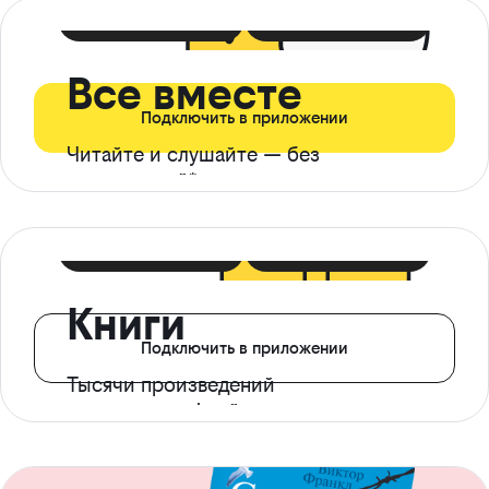
399 ₽ в мес
21 ₽ в день
Все вместе
Подключить в приложении
Читайте и слушайте — без
ограничений*
299 ₽ в мес
14 ₽ в день
Книги
Подключить в приложении
Тысячи произведений
с доступом офлайн