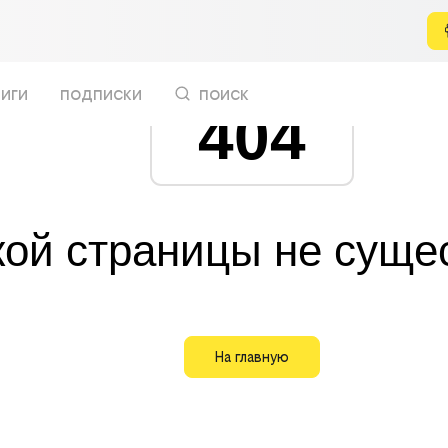
иги
подписки
поиск
404
кой страницы не суще
На главную