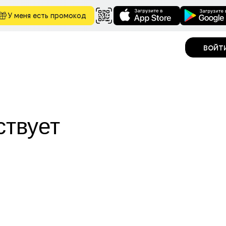
У меня есть промокод
войт
ствует