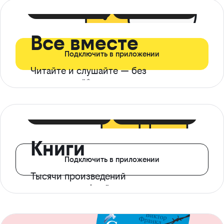
399 ₽ в мес
21 ₽ в день
Все вместе
Подключить в приложении
Читайте и слушайте — без
ограничений*
299 ₽ в мес
14 ₽ в день
Книги
Подключить в приложении
Тысячи произведений
с доступом офлайн