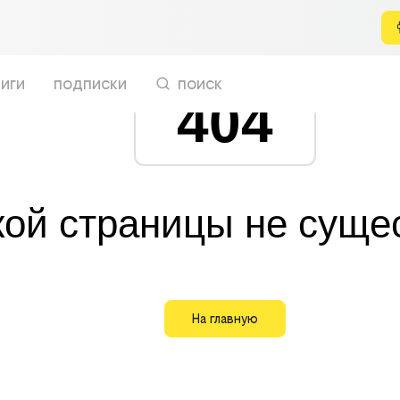
иги
подписки
поиск
404
кой страницы не суще
На главную