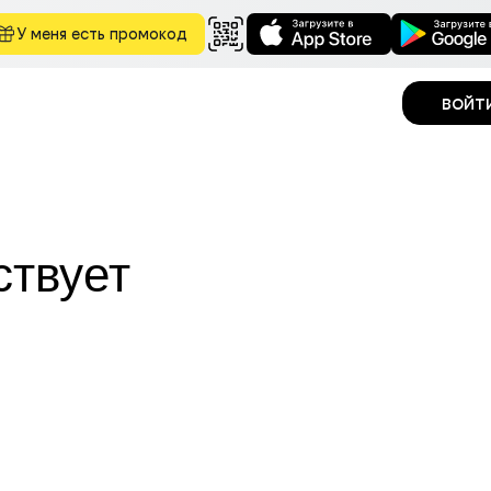
У меня есть промокод
войт
ствует