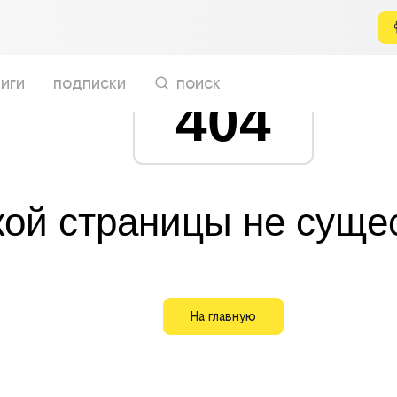
иги
подписки
поиск
404
кой страницы не суще
На главную