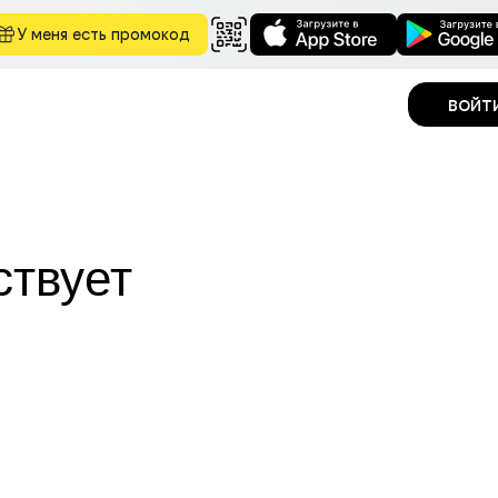
У меня есть промокод
войт
ствует