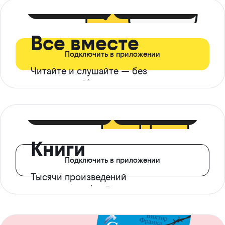
399 ₽ в мес
21 ₽ в день
Все вместе
Подключить в приложении
Читайте и слушайте — без
ограничений*
299 ₽ в мес
14 ₽ в день
Книги
Подключить в приложении
Тысячи произведений
с доступом офлайн