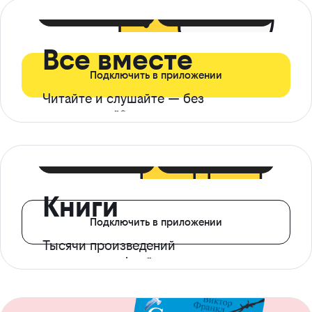
399 ₽ в мес
21 ₽ в день
Все вместе
Подключить в приложении
Читайте и слушайте — без
ограничений*
299 ₽ в мес
14 ₽ в день
Книги
Подключить в приложении
Тысячи произведений
с доступом офлайн