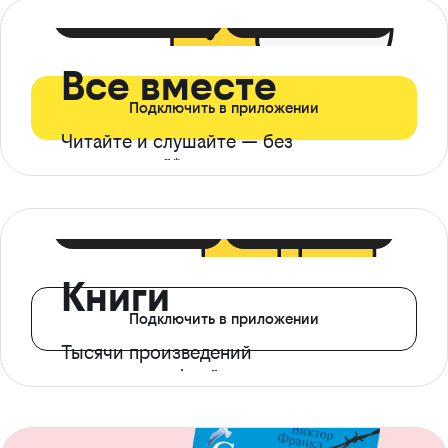
399 ₽ в мес
21 ₽ в день
Все вместе
Подключить в приложении
Читайте и слушайте — без
ограничений*
299 ₽ в мес
14 ₽ в день
Книги
Подключить в приложении
Тысячи произведений
с доступом офлайн