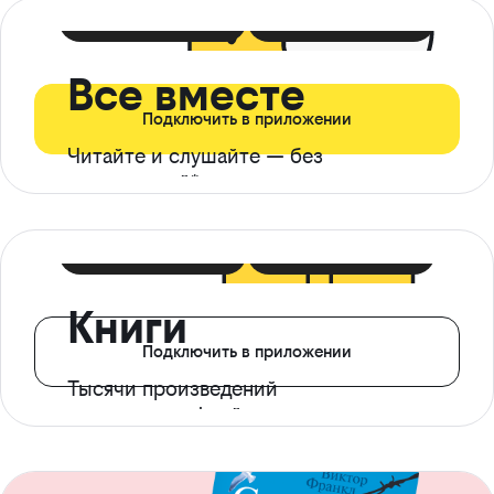
399 ₽ в мес
21 ₽ в день
Все вместе
Подключить в приложении
Читайте и слушайте — без
ограничений*
299 ₽ в мес
14 ₽ в день
Книги
Подключить в приложении
Тысячи произведений
с доступом офлайн