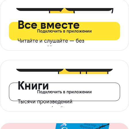
399 ₽ в мес
21 ₽ в день
Все вместе
Подключить в приложении
Читайте и слушайте — без
ограничений*
299 ₽ в мес
14 ₽ в день
Книги
Подключить в приложении
Тысячи произведений
с доступом офлайн