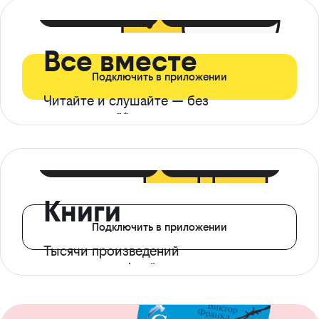
399 ₽ в мес
21 ₽ в день
Все вместе
Подключить в приложении
Читайте и слушайте — без
ограничений*
299 ₽ в мес
14 ₽ в день
Книги
Подключить в приложении
Тысячи произведений
с доступом офлайн