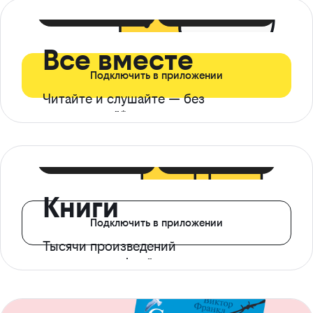
399 ₽ в мес
21 ₽ в день
Все вместе
Подключить в приложении
Читайте и слушайте — без
ограничений*
299 ₽ в мес
14 ₽ в день
Книги
Подключить в приложении
Тысячи произведений
с доступом офлайн