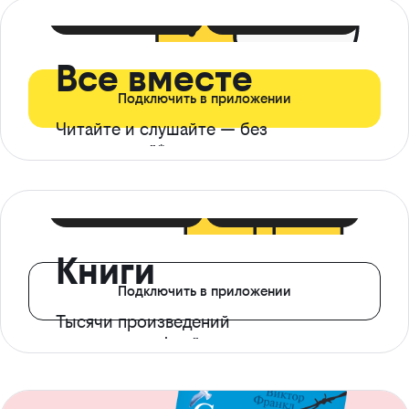
399 ₽ в мес
21 ₽ в день
Все вместе
Подключить в приложении
Читайте и слушайте — без
ограничений*
299 ₽ в мес
14 ₽ в день
Книги
Подключить в приложении
Тысячи произведений
с доступом офлайн