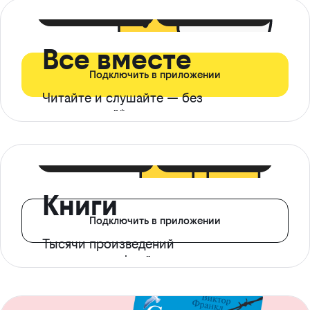
399 ₽ в мес
21 ₽ в день
Все вместе
Подключить в приложении
Читайте и слушайте — без
ограничений*
299 ₽ в мес
14 ₽ в день
Книги
Подключить в приложении
Тысячи произведений
с доступом офлайн