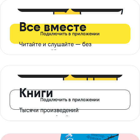
399 ₽ в мес
21 ₽ в день
Все вместе
Подключить в приложении
Читайте и слушайте — без
ограничений*
299 ₽ в мес
14 ₽ в день
Книги
Подключить в приложении
Тысячи произведений
с доступом офлайн