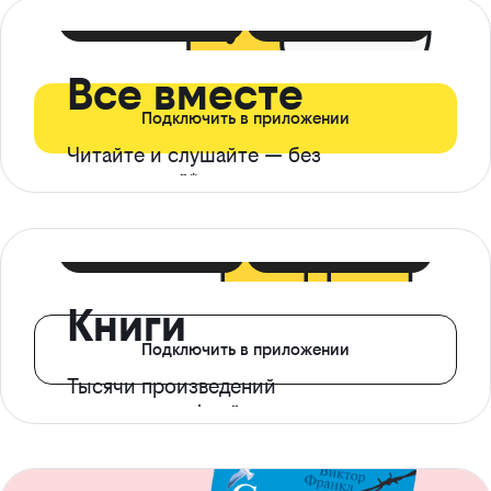
399 ₽ в мес
21 ₽ в день
Все вместе
Подключить в приложении
Читайте и слушайте — без
ограничений*
299 ₽ в мес
14 ₽ в день
Книги
Подключить в приложении
Тысячи произведений
с доступом офлайн