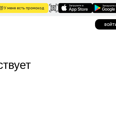
У меня есть промокод
войт
ствует