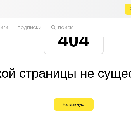
иги
подписки
поиск
404
кой страницы не суще
На главную