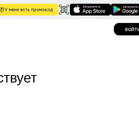
У меня есть промокод
войт
ствует