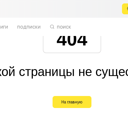
иги
подписки
поиск
404
кой страницы не суще
На главную