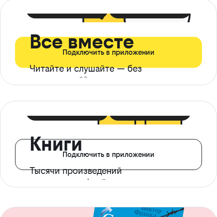
399 ₽ в мес
21 ₽ в день
Все вместе
Подключить в приложении
Читайте и слушайте — без
ограничений*
299 ₽ в мес
14 ₽ в день
Книги
Подключить в приложении
Тысячи произведений
с доступом офлайн