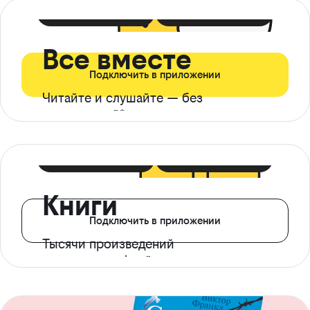
399 ₽ в мес
21 ₽ в день
Все вместе
Подключить в приложении
Читайте и слушайте — без
ограничений*
299 ₽ в мес
14 ₽ в день
Книги
Подключить в приложении
Тысячи произведений
с доступом офлайн