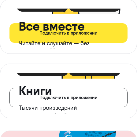
399 ₽ в мес
21 ₽ в день
Все вместе
Подключить в приложении
Читайте и слушайте — без
ограничений*
299 ₽ в мес
14 ₽ в день
Книги
Подключить в приложении
Тысячи произведений
с доступом офлайн