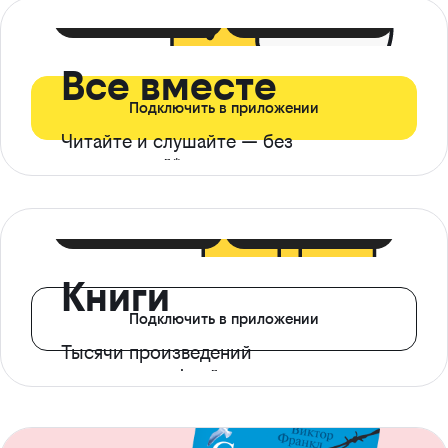
399 ₽ в мес
21 ₽ в день
Все вместе
Подключить в приложении
Читайте и слушайте — без
ограничений*
299 ₽ в мес
14 ₽ в день
Книги
Подключить в приложении
Тысячи произведений
с доступом офлайн