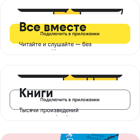
399 ₽ в мес
21 ₽ в день
Все вместе
Подключить в приложении
Читайте и слушайте — без
ограничений*
299 ₽ в мес
14 ₽ в день
Книги
Подключить в приложении
Тысячи произведений
с доступом офлайн