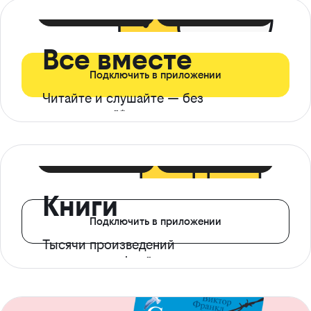
399 ₽ в мес
21 ₽ в день
Все вместе
Подключить в приложении
Читайте и слушайте — без
ограничений*
299 ₽ в мес
14 ₽ в день
Книги
Подключить в приложении
Тысячи произведений
с доступом офлайн